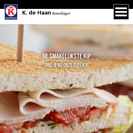
K. de Haan
keurslager
De smakelijkste kip
Vind je bij onze Poelier!