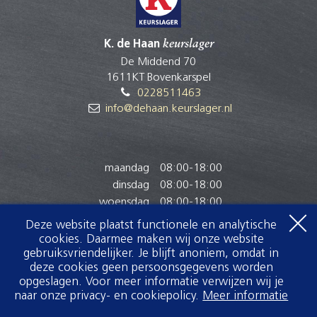
K. de Haan
keurslager
De Middend 70
1611KT Bovenkarspel
0228511463
info@dehaan.keurslager.nl
maandag
08:00
-
18:00
dinsdag
08:00
-
18:00
woensdag
08:00
-
18:00
donderdag
08:00
-
18:00
Deze website plaatst functionele en analytische
vrijdag
08:00
-
18:00
cookies. Daarmee maken wij onze website
zaterdag
08:00
-
17:00
gebruiksvriendelijker. Je blijft anoniem, omdat in
deze cookies geen persoonsgegevens worden
zondag
Gesloten
opgeslagen. Voor meer informatie verwijzen wij je
naar onze privacy- en cookiepolicy.
Meer informatie