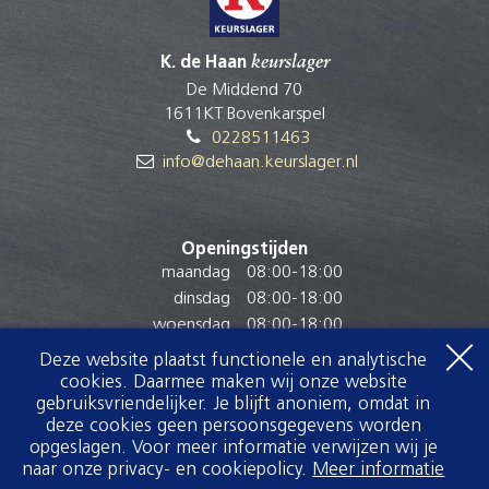
K. de Haan
keurslager
De Middend 70
1611KT Bovenkarspel
0228511463
info@dehaan.keurslager.nl
Openingstijden
maandag
08:00
-
18:00
dinsdag
08:00
-
18:00
woensdag
08:00
-
18:00
donderdag
08:00
-
18:00
Deze website plaatst functionele en analytische
vrijdag
08:00
-
18:00
cookies. Daarmee maken wij onze website
gebruiksvriendelijker. Je blijft anoniem, omdat in
zaterdag
08:00
-
17:00
deze cookies geen persoonsgegevens worden
zondag
Gesloten
opgeslagen. Voor meer informatie verwijzen wij je
naar onze privacy- en cookiepolicy.
Meer informatie